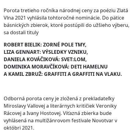
Porota tretieho ročníka národnej ceny za poéziu Zlatá
Vlna 2021 vyhlásila tohtoročné nominácie. Do pätice
básnických zbierok, ktoré postúpili do užšieho výberu,
sa dostali tituly
ROBERT BIELIK: ZORNÉ POLE TMY,
LIZA GENNART: VÝSLEDKY VZNIKU,
DANIELA KOVÁČIKOVÁ: SVET:LOM,
DOMINIKA MORAVČÍKOVÁ: DETI HAMELNU
A KAMIL ZBRUŽ: GRAFFITI A GRAFFITI NA VLAKU.
Odborná porota ceny je zložená z prekladateľky
Miroslavy Vallovej a literárnych kritičiek Veroniky
Rácovej a Ivany Hostovej. Víťazná zbierka bude
vyhlásená na multižánrovom festivale Novotvar v
októbri 2021.