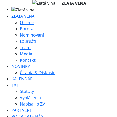
ZLATÁ VLNA
ZLATÁ VLNA
O cene
Porota
Nominovaní
Laureáti
Team
Médiá
Kontakt
NOVINKY
Čítania & Diskusie
KALENDÁR
TXT
Štatúty
Vyhlásenia
Napísali o ZV
PARTNERI
PODPORTE NÁS